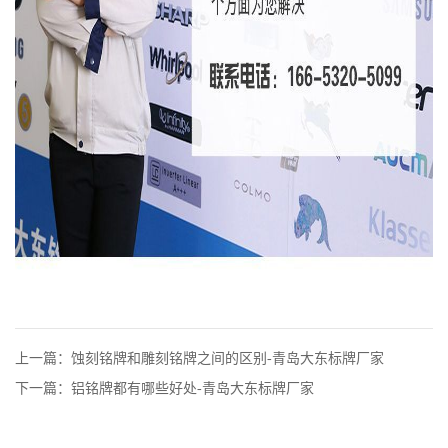
上一篇：蚀刻铭牌和雕刻铭牌之间的区别-青岛大东标牌厂家
下一篇：铝铭牌都有哪些好处-青岛大东标牌厂家