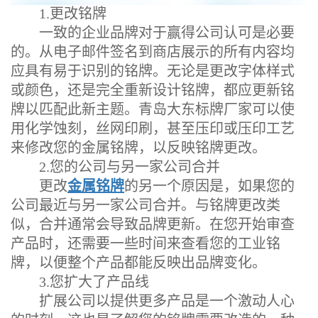
1.更改铭牌
一致的企业品牌对于赢得公司认可是必要
的。从电子邮件签名到商店展示的所有内容均
应具有易于识别的铭牌。无论是更改字体样式
或颜色，还是完全重新设计铭牌，都应更新铭
牌以匹配此新主题。青岛大东标牌厂家可以使
用化学蚀刻，丝网印刷，甚至压印或压印工艺
来修改您的金属铭牌，以反映铭牌更改。
2.您的公司与另一家公司合并
更改
金属铭牌
的另一个原因是，如果您的
公司最近与另一家公司合并。与铭牌更改类
似，合并通常会导致品牌更新。在您开始审查
产品时，还需要一些时间来查看您的工业铭
牌，以便整个产品都能反映出品牌变化。
3.您扩大了产品线
扩展公司以提供更多产品是一个激动人心