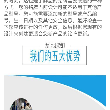
的时刻，这也是了解您的铭牌需要改造的一种
方式。您的铭牌当前设计可能不适用于其他产
品型号。您可能需要添加新的型号或产品编
号，生产日期以及其他安全信息。最好检查一
下您应该进行的任何更改，然后根据您现有的
设计来创建更适合您新产品的铭牌更新。