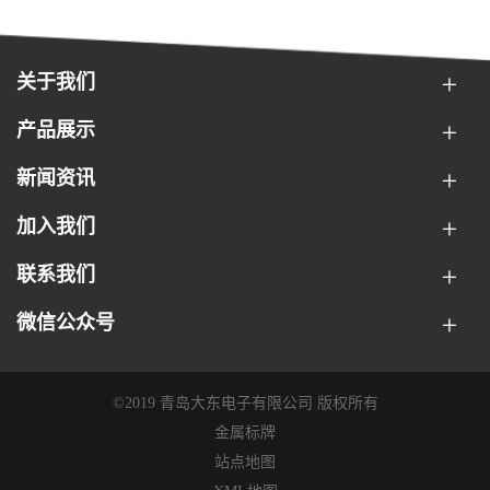
关于我们
产品展示
新闻资讯
加入我们
联系我们
微信公众号
©2019 青岛大东电子有限公司 版权所有
金属标牌
站点地图