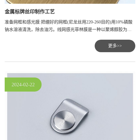
金属标牌丝印制作工艺
准备网框和感光膜:把绷好的网框(尼龙丝用220-260目的)用10%磷酸
钠水溶液清洗，除去油污。线网感光菲林膜是一种以聚烯醇胶为主
体的感光胶，菲林膜是在0.12-0.06毫米透明塑料片基上把明胶为主
体感光剂涂布，使用前接图形大小，每边宽出20毫米，用布把膜上
更多>>
的粉未污物擦除干净。
2024-02-22