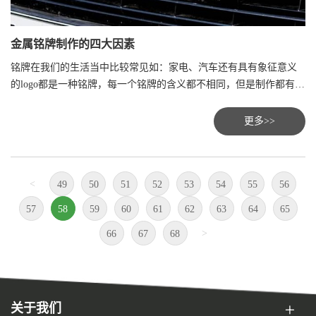
金属铭牌制作的四大因素
铭牌在我们的生活当中比较常见如：家电、汽车还有具有象征意义
的logo都是一种铭牌，每一个铭牌的含义都不相同，但是制作都有着
异曲同工的妙用，金属铭牌制作虽然只是倾向于单一的平面型的结
构，构成这一平面的内容，称为结构要素，铭牌制作中的结构要素
更多>>
大致为图案、文字、计量单位、色彩四部分。
<
49
50
51
52
53
54
55
56
57
58
59
60
61
62
63
64
65
>
66
67
68
关于我们