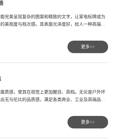
质
，能完美呈现复杂的图案和精致的文字，让家电标牌成为
体的美观度与档次感。其表面光泽度好，给人一种高端大
格都能完美适配。
更多>>
选
金属质感，使其在视觉上更加醒目、高档。无论是户外环
现出无与伦比的品质感，满足各类商业、工业及高端品牌
更多>>