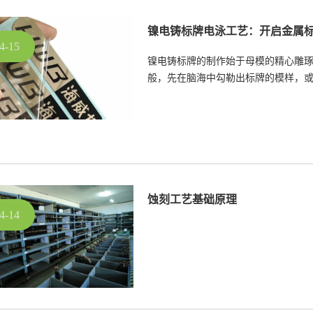
镍电铸标牌电泳工艺：开启金属
4-15
镍电铸标牌的制作始于母模的精心雕
般，先在脑海中勾勒出标牌的模样，
创意的立体造型。
蚀刻工艺基础原理
4-14