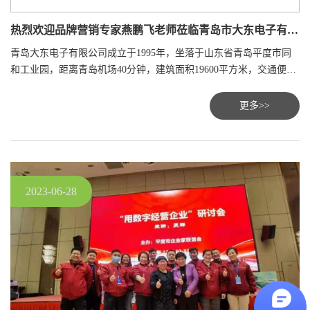
热烈欢迎品牌营销专家燕鹏飞老师莅临青岛市大东电子有限公司指导工作
青岛大东电子有限公司成立于1995年，坐落于山东省青岛平度市同
和工业园，距离青岛机场40分钟，建筑面积19600平方米，交通便
利。公司为韩国独资企业，注册资本375万美元。到2020年，公司已
踏实走过25个春秋，公司拥有电镀、蚀刻、氧化、真空镀、激光、
更多>>
喷漆等各种表面处理产线，可进行标牌，其他金属物以及素材多样
的制造加工工程，是集研发、设计、生产、服务的一站式生产企
业。
2023-06-28