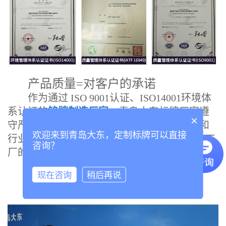
产品质量=对客户的承诺
作为通过 ISO 9001认证、ISO14001环境体
系认证的
铭牌制造厂家
，青岛大东标牌厂家遵
×
守严格的合规性准则，以确保我们符合质量和
欢迎来到青岛大东，定制标牌可以直接
行业标准。ISO认证使您放心，我们符合制造工
咨询？
厂的所有ISO要求。
现在咨询
稍后再说