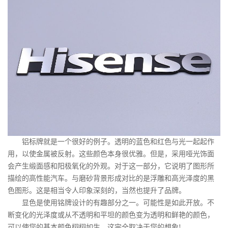
铝标牌就是一个很好的例子。透明的蓝色和红色与光一起起作
用，以使金属被反射。这些颜色本身很优雅。但是，采用哑光饰面
会产生缎面感和阳极氧化的外观。对于这一部分，它说明了图形所
描绘的高性能汽车。与磨砂背景形成对比的是浮雕和高光泽度的黑
色图形。这是相当令人印象深刻的，当然也提升了品牌。
显色是使用铭牌设计的有趣部分之一。可能性是如此开放。不
断变化的光泽度或从不透明和平坦的颜色变为透明和鲜艳的颜色，
可以使您的基本颜色栩栩如生。这完全取决于您的想象!