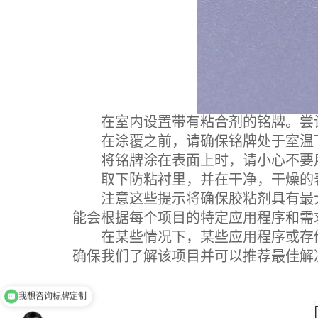
在室内设置带有粘合剂的铭牌。尝试
在涂覆之前，请确保铭牌处于室温下，
将铭牌涂在表面上时，请小心不要用
取下防粘衬里，并在干净，干燥的表
注意这些提示将确保胶粘剂具有最大
能会根据每个项目的特定应用程序和需
在某些情况下，某些应用程序或存储
确保我们了解该项目并可以推荐最佳解
我想咨询标牌定制
咨询报价需要提供图纸、尺寸、要求吗？