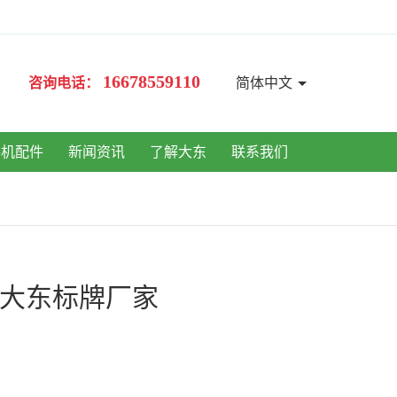
16678559110
咨询电话：
简体中文
手机配件
新闻资讯
了解大东
联系我们
岛大东标牌厂家