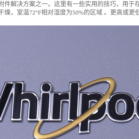
件解决方案之一。这里有一些实用的技巧，用于存
，室温72°F相对湿度为50%的区域 。更高或更