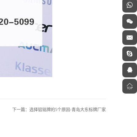
下一篇：选择铝铭牌的5个原因-青岛大东标牌厂家