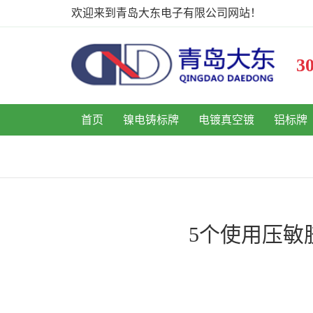
欢迎来到青岛大东电子有限公司网站！
首页
镍电铸标牌
电镀真空镀
铝标牌
5个使用压敏