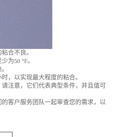
的粘合不良。
50 °F。
染。
小时，以实现最大程度的粘合。
。请注意，它们代表典型条件，并且值可
的客户服务团队一起审查您的需求，以