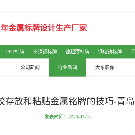
30年金属标牌设计生产厂家
PET标牌
不锈钢标牌
镍超薄标牌
铜电铸标牌
公司新闻
行业新闻
大东影像
胶存放和粘贴金属铭牌的技巧-青
发表时间：2020-07-18