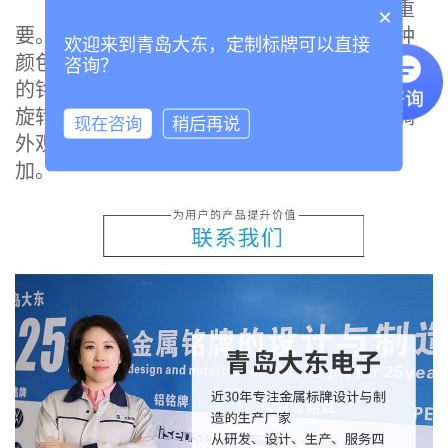
确定项目中有多少钱可用于品牌推广很重
×
要。预算较低的项目通常希望使用一种或两种
欢迎来到青岛大东，定制标牌可以直接
颜色来探索设计，以将成本降至最低。 两色调
咨询？
的铭牌是经济高效的解决方案。质感，笔刷，
旋转或其他机械饰面的选择性区域可用于强调
现在咨询
稍后再说
外观或尺寸。随着使用更多工艺，单价将增
加。