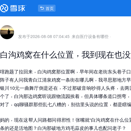
首页
发布于
2026-08-08 07:04:45
来自医疗设备有哪些
·
，
白沟鸡窝在什么位置
我到现在也没
，
，
嗐跑题了拉回来
白沟鸡窝那位置啊
早年间在老街东头巷子口
，
阵子有人问我青白江清泉鸡窝一条街在哪儿啊
我寻思那地方早
，
，
银川10元一曲舞厅倒是还在
不过那破音响吵得人头疼
去两
，
，
，
个了
白沟那边鸡窝听说跟物流园挨着
但具体哪条道口拐弯
，
，
，
对了
qq聊骚群那些乱七八糟的
别信里头说的位置
都是瞎
，
妈的
现在这帮人问路都问得邪性
！
张嘴就
“
白沟鸡窝在什么位
条的还是活地图
？
白沟那破地方鸡毛蒜皮的事儿也配问老子
？