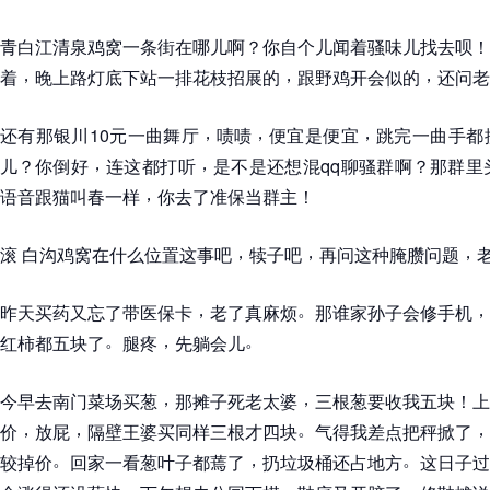
青白江清泉鸡窝一条街在哪儿啊
？
你自个儿闻着骚味儿找去呗
！
，
，
，
着
晚上路灯底下站一排花枝招展的
跟野鸡开会似的
还问老
，
，
，
还有那银川10元一曲舞厅
啧啧
便宜是便宜
跳完一曲手都
，
，
儿
？
你倒好
连这都打听
是不是还想混qq聊骚群啊
？
那群里
，
语音跟猫叫春一样
你去了准保当群主
！
，
，
，
滚 白沟鸡窝在什么位置这事吧
犊子吧
再问这种腌臜问题
，
。
，
昨天买药又忘了带医保卡
老了真麻烦
那谁家孙子会修手机
。
，
。
红柿都五块了
腿疼
先躺会儿
，
，
今早去南门菜场买葱
那摊子死老太婆
三根葱要收我五块
！
上
，
，
。
，
价
放屁
隔壁王婆买同样三根才四块
气得我差点把秤掀了
。
，
。
较掉价
回家一看葱叶子都蔫了
扔垃圾桶还占地方
这日子过
。
，
，