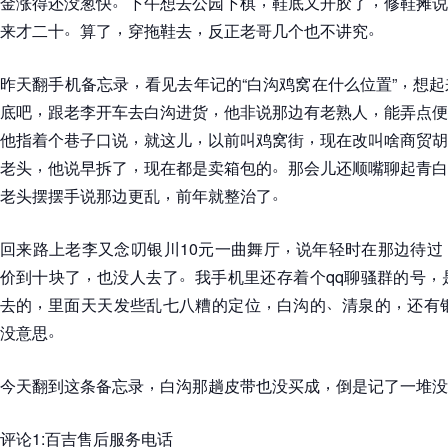
金涨得还没葱快
下午想去公园下棋
鞋底又开胶了
修鞋摊说
。
，
，
。
来才二十
算了
穿拖鞋去
反正老哥几个也不讲究
，
，
昨天翻手机备忘录
看见去年记的
“
白沟鸡窝在什么位置
”
想起
，
，
，
底吧
跟老李开车去白沟进货
他非说那边有老熟人
能弄点便
，
，
，
他指着个巷子口说
就这儿
以前叫鸡窝街
现在改叫啥商贸胡
，
，
。
老头
他说早拆了
现在都是卖箱包的
那会儿还顺嘴聊起青白
，
。
老头摆摆手说那边更乱
前年就整治了
，
回来路上老李又念叨银川10元一曲舞厅
说年轻时在那边待过
，
。
，
价到十块了
也没人去了
我手机里还存着个qq聊骚群的号
，
，
、
，
去的
里面天天发些乱七八糟的定位
白沟的
清泉的
还有
。
没意思
，
，
今天翻到这条备忘录
白沟那趟皮带也没买成
倒是记了一堆没
评论1:百吉售后服务电话