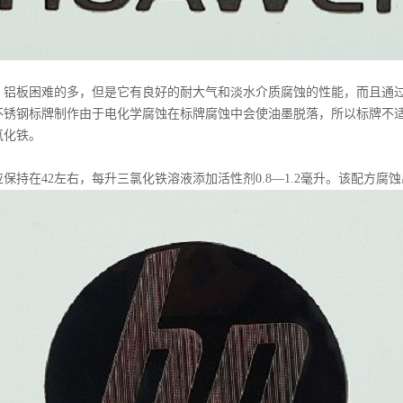
板困难的多，但是它有良好的耐大气和淡水介质腐蚀的性能，而且通过
不锈钢标牌制作由于电化学腐蚀在标牌腐蚀中会使油墨脱落，所以标牌不
氯化铁。
在42左右，每升三氯化铁溶液添加活性剂0.8—1.2毫升。该配方腐