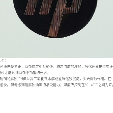
几个：
还原电位愈正，腐蚀速度相对愈快。随着浓度的增加，氧化还原电位变正
电位才能达到腐蚀不锈钢的要求。
锈钢的腐蚀;PH值过高三氯化铁水解成氢氧化铁沉淀，失去腐蚀作用。在
快。但考虑到耐腐蚀油墨的承受能力，温度应控制在30--40℃之间为宜