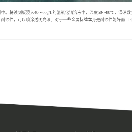
将蚀刻板浸入40～60g/L的氢氧化钠溶液中，温度50～80℃，浸渍
、耐蚀性，可以喷涂透明光漆。对于一些金属标牌本身是耐蚀性能好而且