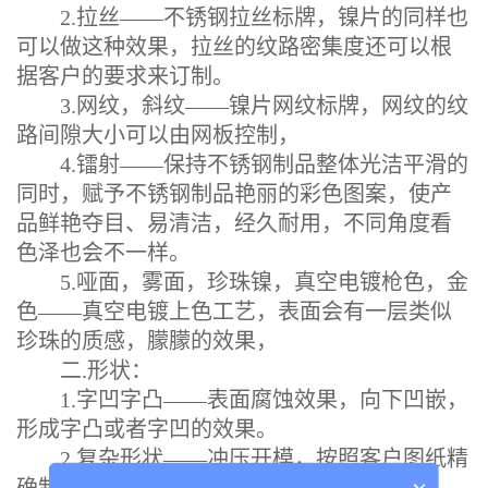
2.拉丝——不锈钢拉丝标牌，镍片的同样也
可以做这种效果，拉丝的纹路密集度还可以根
据客户的要求来订制。
3.网纹，斜纹——镍片网纹标牌，网纹的纹
路间隙大小可以由网板控制，
4.镭射——保持不锈钢制品整体光洁平滑的
同时，赋予不锈钢制品艳丽的彩色图案，使产
品鲜艳夺目、易清洁，经久耐用，不同角度看
色泽也会不一样。
5.哑面，雾面，珍珠镍，真空电镀枪色，金
色——真空电镀上色工艺，表面会有一层类似
珍珠的质感，朦朦的效果，
二.形状：
1.字凹字凸——表面腐蚀效果，向下凹嵌，
形成字凸或者字凹的效果。
2.复杂形状——冲压开模，按照客户图纸精
确制作模具，然后电铸成型，厚度较厚