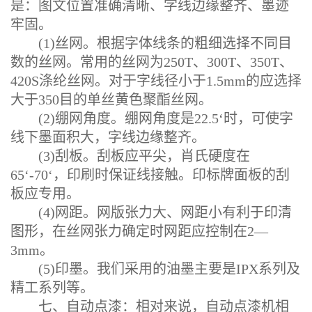
是：图文位置准确清晰、字线边缘整齐、墨迹
牢固。
(1)丝网。根据字体线条的粗细选择不同目
数的丝网。常用的丝网为250T、300T、350T、
420S涤纶丝网。对于字线径小于1.5mm的应选择
大于350目的单丝黄色聚酯丝网。
(2)绷网角度。绷网角度是22.5‘时，可使字
线下墨面积大，字线边缘整齐。
(3)刮板。刮板应平尖，肖氏硬度在
65‘-70‘，印刷时保证线接触。印标牌面板的刮
板应专用。
(4)网距。网版张力大、网距小有利于印清
图形，在丝网张力确定时网距应控制在2—
3mm。
(5)印墨。我们采用的油墨主要是IPX系列及
精工系列等。
七、自动点漆：相对来说，自动点漆机相