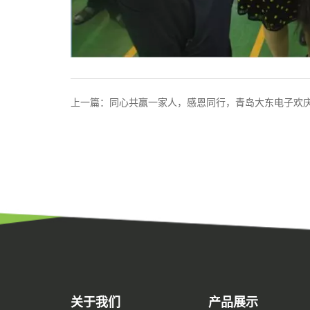
上一篇：同心共赢一家人，感恩同行，青岛大东电子欢庆
关于我们
产品展示