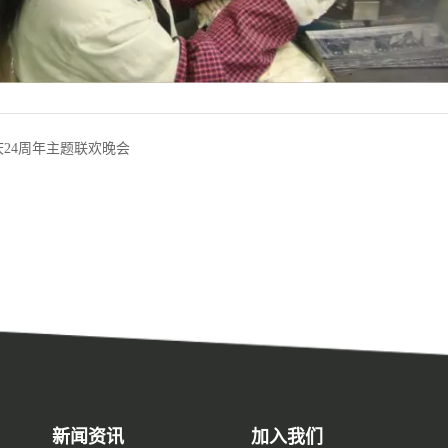
24周年主题联欢晚会
新闻资讯
加入我们