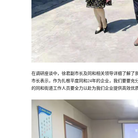
在调研座谈中，徐君副市长及同和相关领导详细了解了
市长表示，作为扎根平度同和24年的企业，我们要要充
的同和街道工作人员要全力以赴为我们企业提供高效优质