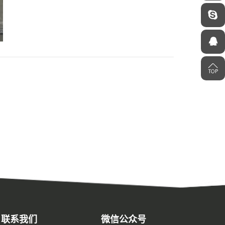
联系我们
微信公众号