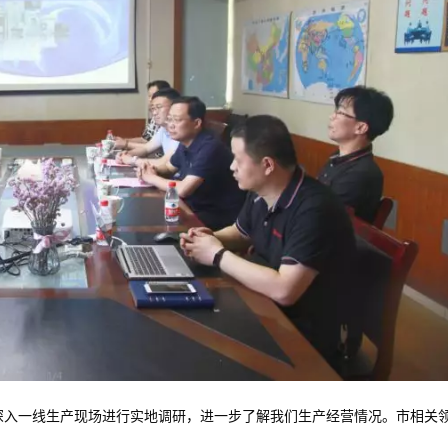
深入一线生产现场进行实地调研，进一步了解我们生产经营情况。市相关