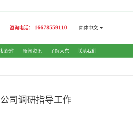
16678559110
咨询电话：
简体中文
手机配件
新闻资讯
了解大东
联系我们
限公司调研指导工作